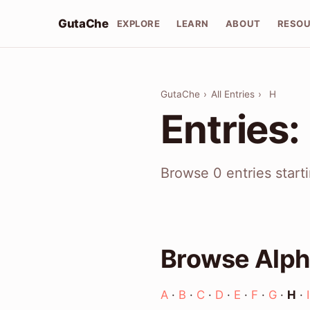
GutaChe
EXPLORE
LEARN
ABOUT
RESO
GutaChe
›
All Entries
›
H
Entries:
Browse 0 entries start
Browse Alph
A
·
B
·
C
·
D
·
E
·
F
·
G
·
H
·
I