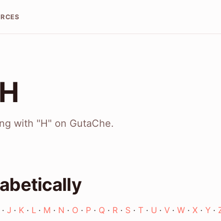
URCES
 H
ing with "H" on GutaChe.
abetically
·
J
·
K
·
L
·
M
·
N
·
O
·
P
·
Q
·
R
·
S
·
T
·
U
·
V
·
W
·
X
·
Y
·