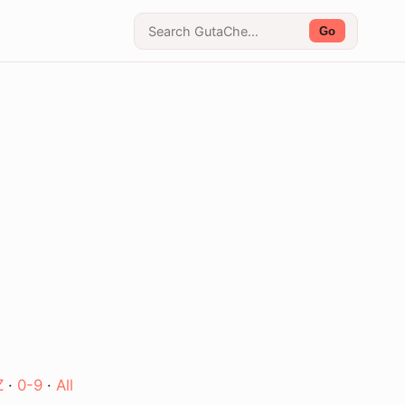
Go
Z
·
0-9
·
All