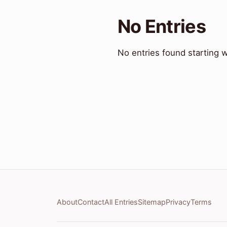
No Entries
No entries found starting w
About
Contact
All Entries
Sitemap
Privacy
Terms